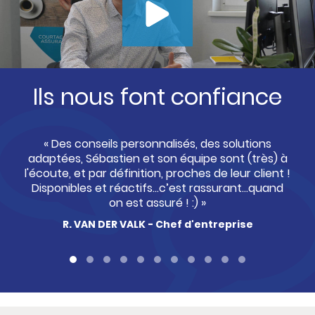
Ils nous font confiance
« Des conseils personnalisés, des solutions
adaptées, Sébastien et son équipe sont (très) à
l'écoute, et par définition, proches de leur client !
Disponibles et réactifs...c’est rassurant...quand
on est assuré ! :) »
B. CHABOT – Informaticien – Gérant
M. SCHWOB – Assistante podologue
M. IVENEL – Immobilier – gérante
C. SCHISSELE – Chirurgien dentiste – libérale
D. ZERR – Commerce de gros – Dirigeant
C. WIANNI – Infirmière libérale
E. ROHMER – Ingénieur informatique – salarié
M. WINE – Informatique – Gérant
A. LENEVEU – Fonctionnaire
R. VAN DER VALK - Chef d'entreprise
F. JURD – Publicitaire – Gérant